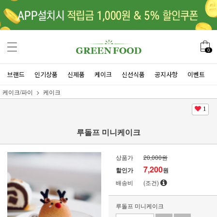
0
브랜드
인기상품
신제품
케이크
신선식품
공지사항
이벤트
케이크/파이
케이크
1
루돌프 미니케이크
상품가
20,000원
7,200
할인가
원
배송비
(조건)
루돌프 미니케이크